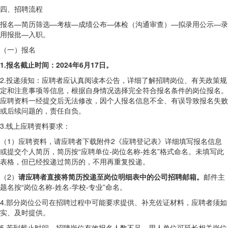
四、招聘流程
报名—简历筛选—考核—成绩公布—体检（沟通审查）—拟录用公示—录
用报批—入职。
（一）报名
1.报名截止时间：2024年6月17日。
2.投递须知：应聘者应认真阅读本公告，详细了解招聘岗位、有关政策规
定和注意事项等信息，根据自身情况选择完全符合报名条件的岗位报名。
应聘资料一经提交后无法修改，因个人报名信息不全、有误导致报名失败
或后续问题的，责任自负。
3.线上应聘资料要求：
（1）应聘资料，请应聘者下载附件2《应聘登记表》详细填写报名信息
或提交个人简历，简历按“应聘单位-岗位名称-姓名”格式命名。未填写此
表格，但已经投递过简历的，不用再重复投递。
（2）
请应聘者直接将简历投递至岗位明细表中的公司招聘邮箱。
邮件主
题名按“岗位名称-姓名-学校-专业”命名。
4.部分岗位公司在招聘过程中可能要求提供、补充佐证材料，应聘者须如
实、及时提供。
5.若到截止时间，招聘岗位有效报名人数不足，用人单位可延长相关岗位