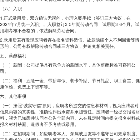
（八）入职
1.正式录用后，双方确认无误的，办理入职手续（签订三方协议，在
2024年7月统一入职）。入职签订3-5年期劳动合同，试用期3-6个月。试
用期考核不合格的，依法解除劳动合同。
2.录用后若有发现应聘者存在报名资料造假、故意隐瞒个人不利因素等情
形的，公司有权解除劳动合同或三方协议，并追究相关责任。
五、薪酬福利
（一）薪酬：公司提供具有竞争力的薪酬水平，具体薪酬标准可咨询公
司。
（二）福利：五险一金、带薪年假、餐卡补贴、节日礼品、职工食堂、健
康体检、免费上下班车等。
六、其他事项
（一）按照“诚实守信”原则，应聘者所提交的信息和材料，视为应聘者对
信息内容的真实性、准确性作出承诺并承担责任。应聘者一经提交报名材
料，视为已知悉并认同本公告全部内容。未在规定时间内提交报名材料或
报名材料缺漏、造假者不予考核或录用。
（二）在招聘期间，如应聘者本人、亲属或朋友等不遵守公司规章制度、
工作要求的，以缠访、闹访等不正当方式影响招聘工作开展，或影响公司