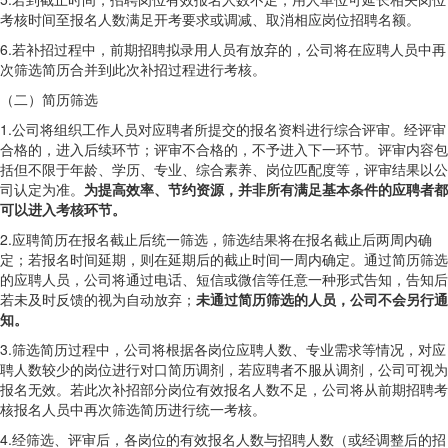
考核时间至报名人数满足开考要求或调减、取消相应岗位招聘名额。
6.若补招过程中，前期招聘拟录用人员有放弃的，公司将在应聘人员中再
次筛选简历合并到此次补招过程进行考核。
（二）简历筛选
1.公司将组织工作人员对应聘者所提交的报名资料进行综合评审。经评审
合格的，进入后续环节；评审不合格的，不予进入下一环节。评审内容包
括但不限于年龄、学历、专业、综合素养、岗位匹配度等，评审结果以公
司认定为准。
为提高效率、节约资源，并非所有满足基本条件的应聘者都
可以进入考核环节。
2.应聘简历在报名截止后统一筛选，筛选结果将在报名截止后两周内确
定；若报名时间延期，则在延期后的截止时间一周内确定。通过简历筛选
的应聘人员，公司将通过电话、短信或微信等任意一种形式告知，告知后
若未及时反馈的视为自动放弃；
未通过简历筛选的人员，公司不会另行通
知。
3.筛选简历过程中，公司将根据各岗位应聘人数、专业需求等情况，对应
聘人数较少的岗位进行对口简历调剂，若应聘者不服从调剂，公司可视为
报名无效。若此次补招部分岗位有效报名人数不足，公司将从前期招聘考
核报名人员中再次筛选简历进行统一考核。
4.经筛选、评审后，各岗位的有效报名人数与招聘人数（或经调整后的招