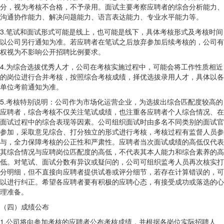
分，视为考核不合格，不予录用。面试主要考察应聘者的综合分析能力、
沟通协作能力、解决问题能力、语言表达能力、专业水平能力等。
3.笔试和面试形式可能是线上，也可能是线下，具体考核形式及考核时间
以公司另行通知为准。若应聘者在笔试之后放弃参加后续考核的，公司有
权视为不影响公开招聘比例要求。
4.为综合选拔优秀人才，公司在考核实施过程中，可能会将工作性质相近
的岗位进行合并考核，按照综合考核成绩，择优选拔录用人才，具体以各
单位考前通知为准。
5.考核特别说明：公司作为市场化运营企业，为选拔出综合匹配度较高的
应聘者，综合考核不仅关注笔试成绩，也注重各应聘者个人综合情况、在
面试过程中的综合表现等因素。公司组织面试时由多名不同类别的面试官
参加，采取意见综合、打分独立的形式进行考核，考核过程有监督人员参
与，全力保障考核的公正性和严肃性。应聘者当次面试成绩的高低仅代表
其综合情况与应聘岗位匹配度的高低，不代表其本人能力和综合素养的高
低。对笔试、面试分数有异议或疑问的，公司可组织监考人员再次核实打
分明细，但不直接向应聘者提供试卷或评分细节，若存在计算错误的，可
以进行纠正。希望各应聘者要有积极的应聘心态，有接受成功或落选的心
理准备。
（四）成绩公布
1.公司将向参加考核的应聘者公布考核成绩，并根据各岗位实际招聘人