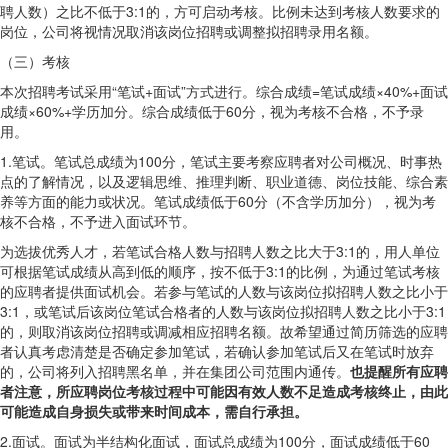
聘人数）之比不低于3:1的，方可启动考核。比例未达到考核人数要求的
岗位，公司将视情况取消该岗位招聘或调整拟招聘录用名额。
（三）考核
本次招聘考试采用“笔试+面试”方式进行。综合成绩=笔试成绩×40%+面试
成绩×60%+学历加分。综合成绩低于60分，视为考核不合格，不予录
用。
1.笔试。笔试总成绩为100分，笔试主要考察应聘者对公司概况、时事热
点的了解情况，以及逻辑思维、推理判断、职业道德、岗位技能、综合素
养等方面的能力或状况。笔试成绩低于60分（不含学历加分），视为考
核不合格，不予进入面试环节。
为选拔优秀人才，若笔试合格人数与招聘人数之比大于3:1的，用人单位
可根据笔试成绩从高到低的顺序，按不低于3:1的比例，为通过笔试考核
的应聘者提供面试机会。若参与笔试的人数与该岗位拟招聘人数之比小于
3:1，或笔试后该岗位笔试合格者的人数与该岗位拟招聘人数之比小于3:1
的，则取消该岗位招聘或调减相应招聘名额。故希望通过简历筛选的应聘
者认真考虑清楚是否确定参加笔试，若确认参加笔试后又在笔试时放弃
的，公司将列入招聘黑名单，并在集团公司范围内通传。
也提醒所有应聘
者注意，所应聘岗位考核过程中可能因有效人数不足造成考核终止，由此
可能造成自身损失或带来时间成本，需自行承担。
2.面试。面试为半结构化面试，面试总成绩为100分，面试成绩低于60