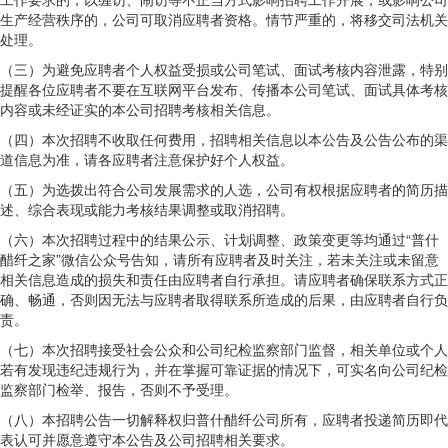
生产经营秩序的，公司可取消应聘者资格。情节严重的，将移交司法机关
处理。
（三）为避免应聘者个人权益受损或公司笔试、面试考核内容泄露，特别
提醒各位应聘者不要在互联网平台发布、传播本公司笔试、面试具体考核
内容或未经证实的本公司招聘考核相关信息。
（四）本次招聘不收取任何费用，招聘相关信息以本公告及公告公布的渠
道信息为准，请各应聘者注意保护好个人权益。
（五）为选拨出符合公司发展需求的人选，公司有权根据应聘者的简历描
述、综合表现或能力考核结果调整或取消招聘。
（六）本次招聘过程中的结果公示、计划调整、政策变更等均通过“普什
醋纤之家”微信公众号告知，请所有应聘者及时关注，若未关注或未留意
相关信息造成的损失和责任由应聘者自行承担。请应聘者确保联系方式正
确、畅通，否则因无法与应聘者取得联系所造成的后果，由应聘者自行负
责。
（七）本次招聘接受社会公众和公司纪检监察部门监督，相关单位或个人
若有发现违纪违规行为，并在掌握可靠证据的情况下，可实名向公司纪检
监察部门检举、报告，否则不予受理。
（八）本招聘公告一切解释权归普什醋纤公司所有，应聘者投递简历即代
表认可并愿意遵守本公告及公司招聘相关要求。