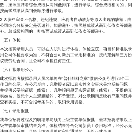
数，按照应聘者综合成绩从高到低排序，进行录取。综合成绩相同的，则
按面试成绩从高到低顺序进行录取。
2.因资料审查不合格、违纪违规、应聘者自动放弃等原因出现的缺额，由
公司综合分析决定是否递补。如需递补，按照总成绩从高到低依次等额递
补。总成绩相同的，则按面试成绩从高到低依次等额递补。
（五）体检
本次招聘录用人员，可以在入职时进行体检。体检医院、项目和标准以录
用公司体检要求为准，不符合公司新员工录用标准的，按约定解除三方协
议或劳动合同，且公司不承担任何责任。
（六）拟录用公示
此次招聘考核拟录用人员名单将在“普什醋纤之家”微信公众号进行3个工
作日的公示。在公示期内，凡举报者应以真实姓名实事求是地反映问题，
并提供必要的证据（线索）。凡举报问题无实际证据（线索）、不提供真
实姓名、仅凭个人主观臆断的，不予受理。对公示期间反映有严重问题并
查有实据、不符合报考条件的，取消录用资格。
（七）录用报批
我单位招聘过程及招聘结果均须向上级主管单位报批，最终招聘结果以上
级主管单位审批结果为准。体检结果符合公司新员工录用标准，经公示无
违规违纪反馈，且经上级管理单位审批通过的，予以正式录用。