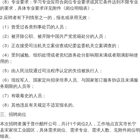
（8）专业要求：学习专业应符合岗位专业要求或其它条件达到不限专业
的要求，具体专业要求详见附件《岗位明细表》。
2.应聘者有下列情形之一的，报名或录用无效：
（1）曾受过各类刑事处罚的人员；
（2）被开除公职、被开除中国共产党党籍处分的人员；
（3）正在接受司法机关立案侦查或纪委监委机关立案调查的；
（4）受到诫勉、组织处理或者党纪政务处分影响期未满或者期满影响使
用的；
（5）由人民法院通过司法程序认定的失信被执行人；
（6）现役军人、国家定向招录培养人员、与国家签订服务协议且未满服
务期限的人员等；
（7）有吸毒史的人员；
（8）其他违反有关规定不适宜报名的。
三、招聘岗位
本次招聘隶属于普什醋纤公司，共计1个岗位2人，工作地点宜宾市长宁
县宋家坝工业园区，具体需求岗位、需求专业、需求人数、见附件岗位明
细表。