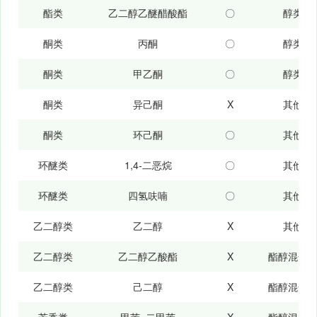
酯类
乙二醇乙醚醋酸酯
〇
醇类
酮类
丙酮
〇
醇类
酮类
甲乙酮
〇
醇类
酮类
异己酮
Χ
其他
酮类
环己酮
〇
其他
环醚类
1,4-二恶烷
〇
其他
环醚类
四氢呋喃
〇
其他
乙二醇类
乙二醇
Χ
其他
乙二醇类
乙二醇乙酸酯
Χ
酯醇混合
乙二醇类
己二醇
Χ
酯醇混合