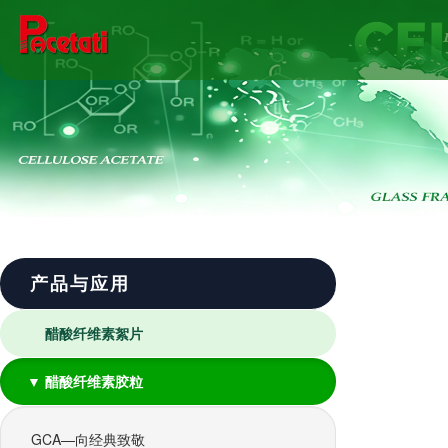
产品与应用
醋酸纤维素絮片
▼ 醋酸纤维素胶粒
GCA—向经典致敬