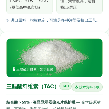
LS/EC · RTW · LS/CC
佳，聚合度高，适合
(覆盖高中低市场)
挤出/层压
✨ 进口原料，指标稳定，可满足多种注塑及挤出工艺。
🖥️ 三醋酸纤维素 · 光学膜级
三醋酸纤维素（TAC）
TAC
📥 技术资料下载
结合酸＞59% · 液晶显示器偏光片保护膜
— 光学级原材
料，高透光、光学同向性、机械性能优异。