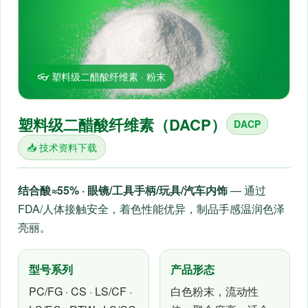
👓 塑料级二醋酸纤维素 · 粉末
塑料级二醋酸纤维素（DACP）
DACP
📥 技术资料下载
结合酸≈55% · 眼镜/工具手柄/玩具/汽车内饰
— 通过
FDA/人体接触安全，着色性能优异，制品手感温润色泽
亮丽。
型号系列
产品形态
PC/FG · CS · LS/CF ·
白色粉末，流动性