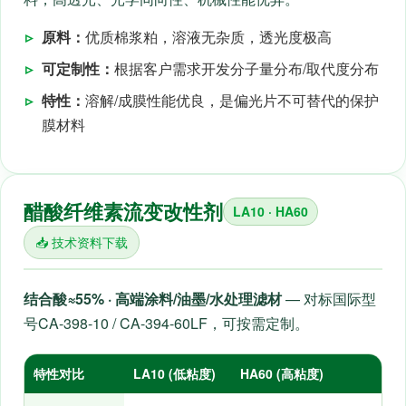
▹
原料：
优质棉浆粕，溶液无杂质，透光度极高
▹
可定制性：
根据客户需求开发分子量分布/取代度分布
▹
特性：
溶解/成膜性能优良，是偏光片不可替代的保护
膜材料
醋酸纤维素流变改性剂
LA10 · HA60
📥 技术资料下载
结合酸≈55% · 高端涂料/油墨/水处理滤材
— 对标国际型
号CA-398-10 / CA-394-60LF，可按需定制。
特性对比
LA10 (低粘度)
HA60 (高粘度)