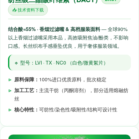
📥 技术资料下载
结合酸≈55% · 香烟过滤嘴 & 高档服装面料
— 全球90%
以上香烟过滤嘴采用本品，高效吸附焦油/酚类，不影响
口感。长丝织布手感垂坠优良，用于奢侈服装领域。
🔹 型号：LVI · TX · NC0 （白色/微黄絮片）
▹
原料保障：
100%进口优质原料，批次稳定
▹
加工工艺：
主流干纺（丙酮溶剂），部分适用熔融纺
丝
▹
核心特性：
可纺性/染色性/吸附性/结构可设计性