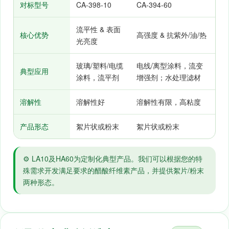
对标型号
CA-398-10
CA-394-60
流平性 & 表面
核心优势
高强度 & 抗紫外/油/热
光亮度
玻璃/塑料/电缆
电线/离型涂料，流变
典型应用
涂料，流平剂
增强剂；水处理滤材
溶解性
溶解性好
溶解性有限，高粘度
产品形态
絮片状或粉末
絮片状或粉末
⚙️ LA10及HA60为定制化典型产品。我们可以根据您的特
殊需求开发满足要求的醋酸纤维素产品，并提供絮片/粉末
两种形态。